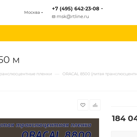
+7 (495) 642-23-08
Москва
msk@rtline.ru
50 м
—
ранслюсцентные пленки
ORACAL 8500 (литая транслюсцентн
184 04