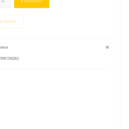
В КОРЗИНУ
В 1 КЛИК
ТИКИ
99C06262