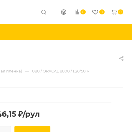
0
0
0
—
ая пленка)
080 / ORACAL 8800 / 1.26*50 м
6,15
₽
/рул