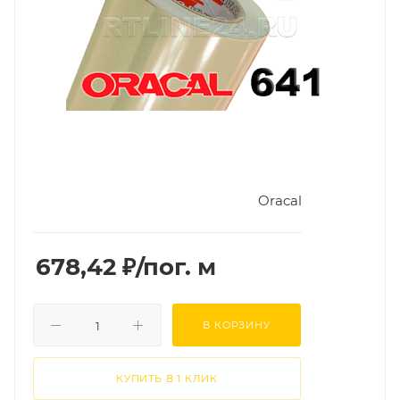
Oracal
678,42
₽
/пог. м
В КОРЗИНУ
КУПИТЬ В 1 КЛИК