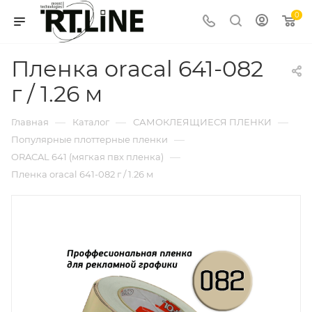
0
Пленка oracal 641-082
г / 1.26 м
—
—
—
Главная
Каталог
САМОКЛЕЯЩИЕСЯ ПЛЕНКИ
—
Популярные плоттерные пленки
—
ORACAL 641 (мягкая пвх пленка)
Пленка oracal 641-082 г / 1.26 м