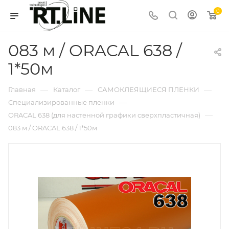
0
083 м / ORACAL 638 /
1*50м
—
—
—
Главная
Каталог
САМОКЛЕЯЩИЕСЯ ПЛЕНКИ
—
Специализированные пленки
—
ORACAL 638 (для настенной графики сверхпластичная)
083 м / ORACAL 638 / 1*50м