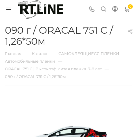
0
090 г / ORACAL 751 С /
1,26*50м
—
—
—
Главная
Каталог
САМОКЛЕЯЩИЕСЯ ПЛЕНКИ
—
Автомобильные пленки
—
ORACAL 751 C | Высокоэф. литая пленка. 7-8 лет
090 г / ORACAL 751 С / 1,26*50м