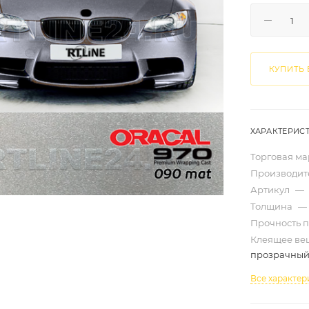
КУПИТЬ 
ХАРАКТЕРИС
Торговая м
Производит
Артикул
—
Толщина
—
Прочность 
Клеящее ве
прозрачны
Все характер