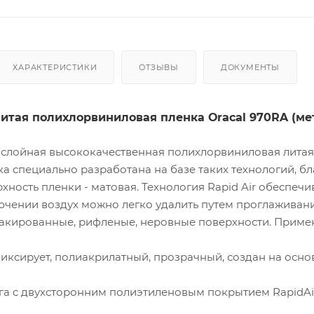
ХАРАКТЕРИСТИКИ
ОТЗЫВЫ
ДОКУМЕНТЫ
итая полихлорвиниловая пленка Oracal 970RA (ме
слойная высококачественная полихлорвиниловая литая
ка специально разработана на базе таких технологий, б
хность пленки - матовая. Технология Rapid Air обеспечи
ючении воздух можно легко удалить путем проглаживан
акированные, рифленые, неровные поверхности. Примен
иксирует, полиакрилатный, прозрачный, создан на осно
га с двухсторонним полиэтиленовым покрытием RapidAir,