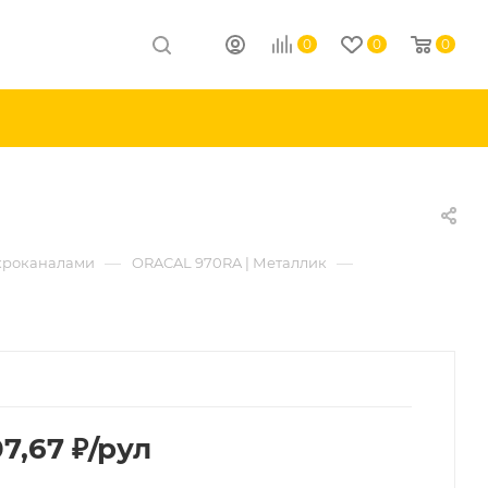
0
0
0
—
—
икроканалами
ORACAL 970RA | Металлик
07,67
₽
/рул