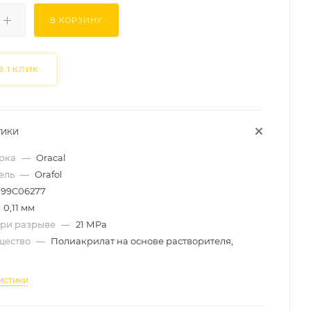
В КОРЗИНУ
В 1 КЛИК
ТИКИ
арка
—
Oracal
ель
—
Orafol
99C06277
0,11 мм
при разрыве
—
21 МРа
щество
—
Полиакрилат на основе растворителя,
й
истики