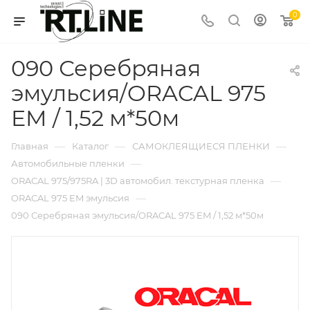
0
090 Серебряная
эмульсия/ORACAL 975
EM / 1,52 м*50м
—
—
—
Главная
Каталог
САМОКЛЕЯЩИЕСЯ ПЛЕНКИ
—
Автомобильные пленки
—
ORACAL 975/975RA | 3D автомобил. текстурная пленка
—
ORACAL 975 EM эмульсия
090 Серебряная эмульсия/ORACAL 975 EM / 1,52 м*50м