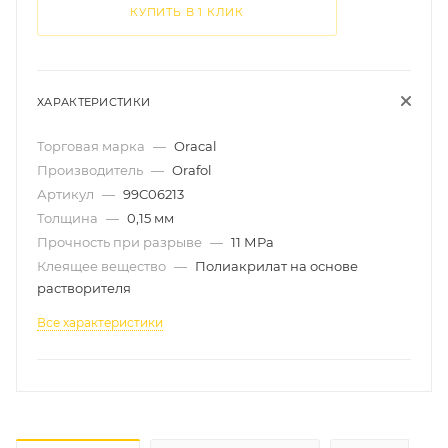
КУПИТЬ В 1 КЛИК
ХАРАКТЕРИСТИКИ
Торговая марка
—
Oracal
Производитель
—
Orafol
Артикул
—
99C06213
Толщина
—
0,15 мм
Прочность при разрыве
—
11 МРа
Клеящее вещество
—
Полиакрилат на основе
растворителя
Все характеристики