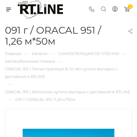
0
091 г / ORACAL 951 /
1,26 м*50м
—
—
—
Главная
Каталог
САМОКЛЕЯЩИЕСЯ ПЛЕНКИ
—
Автомобильные пленки
ORACAL 951 | Литая премиум 8-10 лет купить выгодно с
доставкой в RTLINE
—
ORACAL 951 | Металлик купить выгодно с доставкой в RTLINE
—
091 г / ORACAL 951 / 1,26 м*50м