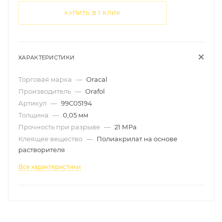
КУПИТЬ В 1 КЛИК
ХАРАКТЕРИСТИКИ
Торговая марка
—
Oracal
Производитель
—
Orafol
Артикул
—
99C05194
Толщина
—
0,05 мм
Прочность при разрыве
—
21 МРа
Клеящее вещество
—
Полиакрилат на основе
растворителя
Все характеристики