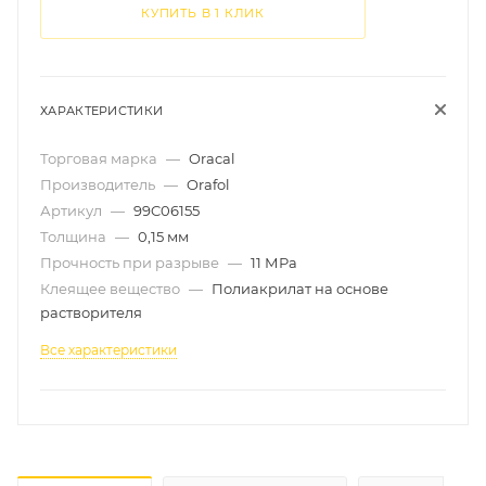
КУПИТЬ В 1 КЛИК
ХАРАКТЕРИСТИКИ
Торговая марка
—
Oracal
Производитель
—
Orafol
Артикул
—
99C06155
Толщина
—
0,15 мм
Прочность при разрыве
—
11 МРа
Клеящее вещество
—
Полиакрилат на основе
растворителя
Все характеристики