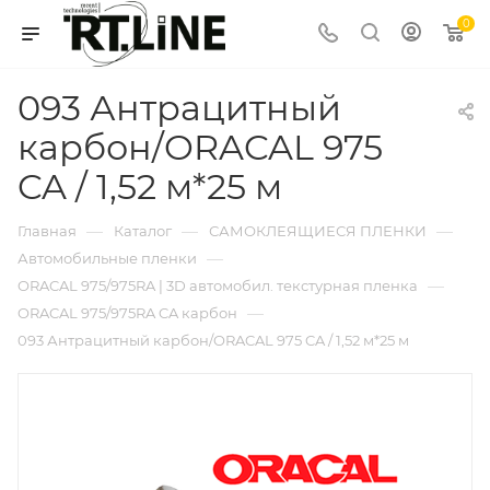
0
093 Антрацитный
карбон/ORACAL 975
CA / 1,52 м*25 м
—
—
—
Главная
Каталог
САМОКЛЕЯЩИЕСЯ ПЛЕНКИ
—
Автомобильные пленки
—
ORACAL 975/975RA | 3D автомобил. текстурная пленка
—
ORACAL 975/975RA CA карбон
093 Антрацитный карбон/ORACAL 975 CA / 1,52 м*25 м