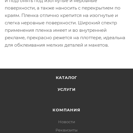
и подгонять под изогнутые и неровные
поверхности, а также наносить с перекрытием по
краям. Пленка отлично крепится на изогнутые и
слегка неровные поверхности. Широкий спектр
применения пленка имеет и во внутренней
рекламе, прекрасно режется на плоттере, идеальна
для обклеивания мелких деталей и макетов.
КАТАЛОГ
УСЛУГИ
КОМПАНИЯ
Новости
Реквизиты