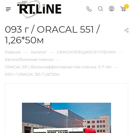
0
093 г / ORACAL 551 /
1,26*50м
—
—
—
Главная
Каталог
САМОКЛЕЯЩИЕСЯ ПЛЕНКИ
—
Автомобильные пленки
—
ORACAL 551 | Высокоэффективная пвх пленка. 5-7 лет
093 г / ORACAL 551 / 1,26*50м