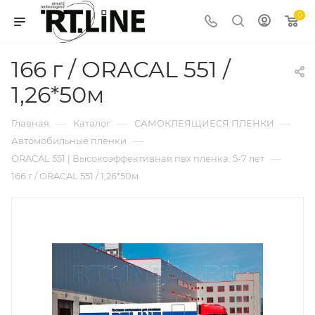
0
166 г / ORACAL 551 /
1,26*50м
—
—
—
Главная
Каталог
САМОКЛЕЯЩИЕСЯ ПЛЕНКИ
—
Автомобильные пленки
—
ORACAL 551 | Высокоэффективная пвх пленка. 5-7 лет
166 г / ORACAL 551 / 1,26*50м