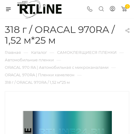
0
318 г / ORACAL 970RA /
1,52 м*25 м
—
—
—
Главная
Каталог
САМОКЛЕЯЩИЕСЯ ПЛЕНКИ
—
Автомобильные пленки
—
ORACAL 970 RA | Автомобильная с микроканалами
—
ORACAL 970RA | Пленки хамелеон
318 г / ORACAL 970RA / 1,52 м*25 м