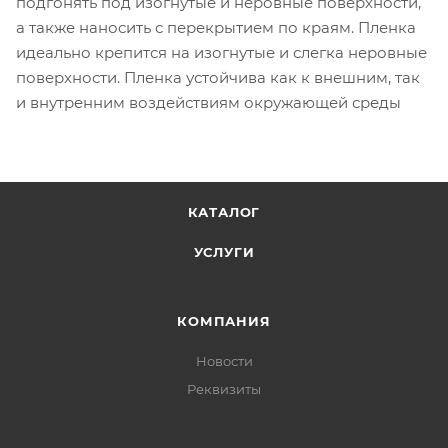
подгонять под изогнутые и неровные поверхности,
а также наносить с перекрытием по краям. Пленка
идеально крепится на изогнутые и слегка неровные
поверхности. Пленка устойчива как к внешним, так
и внутренним воздействиям окружающей среды
КАТАЛОГ
УСЛУГИ
КОМПАНИЯ
Новости
Реквизиты