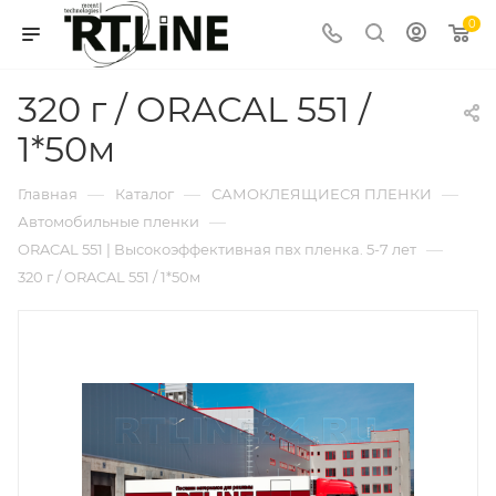
0
320 г / ORACAL 551 /
1*50м
—
—
—
Главная
Каталог
САМОКЛЕЯЩИЕСЯ ПЛЕНКИ
—
Автомобильные пленки
—
ORACAL 551 | Высокоэффективная пвх пленка. 5-7 лет
320 г / ORACAL 551 / 1*50м