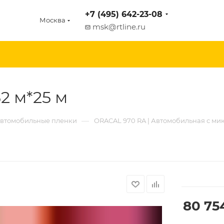
+7 (495) 642-23-08
Москва
msk@rtline.ru
52 м*25 м
—
втомобильные пленки
ORACAL 970 RA | Автомобильная с м
80 75