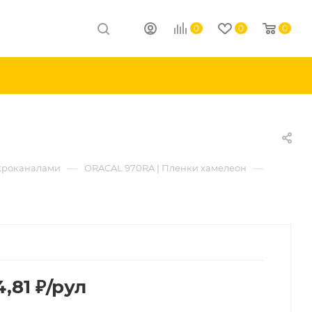
0
0
0
—
—
икроканалами
ORACAL 970RA | Пленки хамелеон
4,81
₽
/рул