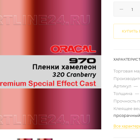
КУПИТЬ 
ХАРАКТЕРИС
Торговая м
Производит
Артикул
—
Толщина
—
Прочность 
Клеящее ве
прозрачны
Все характер