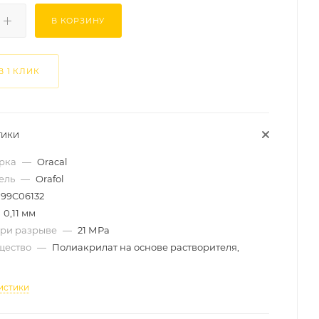
В КОРЗИНУ
В 1 КЛИК
ТИКИ
арка
—
Oracal
ель
—
Orafol
99C06132
0,11 мм
при разрыве
—
21 МРа
щество
—
Полиакрилат на основе растворителя,
й
истики