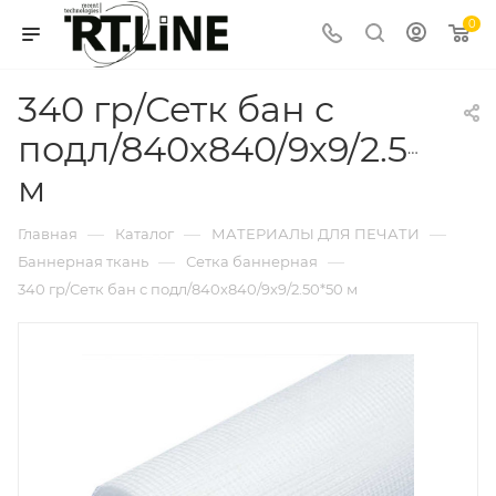
0
340 гр/Сетк бан с
подл/840х840/9х9/2.50*50
м
—
—
—
Главная
Каталог
МАТЕРИАЛЫ ДЛЯ ПЕЧАТИ
—
—
Баннерная ткань
Сетка баннерная
340 гр/Сетк бан с подл/840х840/9х9/2.50*50 м