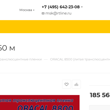
+7 (495) 642-23-08
Москва
msk@rtline.ru
50 м
—
ранслюсцентные пленки
ORACAL 8500 (литая транслюсцентн
185 5