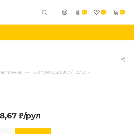
0
0
0
—
ая пленка)
348 / ORACAL 8800 / 1.26*50 м
68,67
₽
/рул