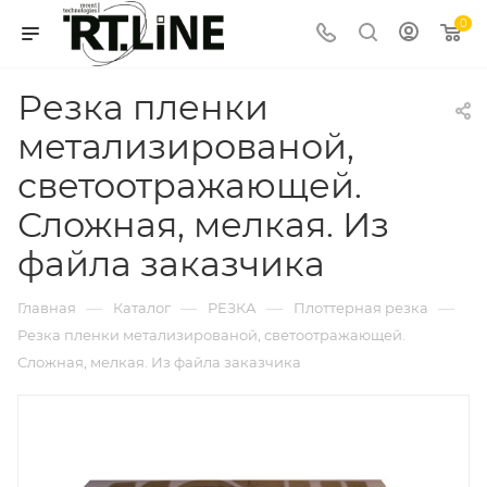
0
Резка пленки
метализированой,
светоотражающей.
Сложная, мелкая. Из
файла заказчика
—
—
—
—
Главная
Каталог
РЕЗКА
Плоттерная резка
Резка пленки метализированой, светоотражающей.
Сложная, мелкая. Из файла заказчика