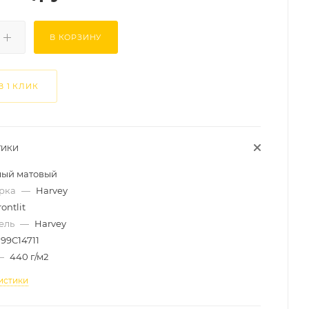
В КОРЗИНУ
В 1 КЛИК
ТИКИ
лый матовый
арка
—
Harvey
rontlit
ель
—
Harvey
99C14711
—
440 г/м2
истики