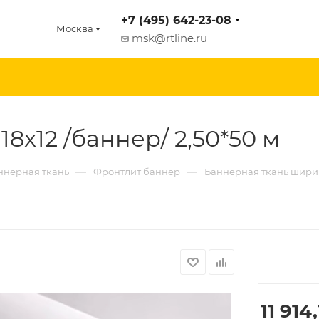
+7 (495) 642-23-08
Москва
msk@rtline.ru
 18x12 /баннер/ 2,50*50 м
—
—
ннерная ткань
Фронтлит баннер
Баннерная ткань ширин
11 914