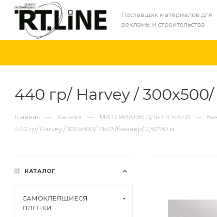
Поставщик материалов для
рекламы и строительства
440 гр/ Harvey / 300x500/
—
—
—
Главная
Каталог
МАТЕРИАЛЫ ДЛЯ ПЕЧАТИ
Ба
440 гр/ Harvey / 300x500/ 18x12 /баннер/ 2,50*50 м
КАТАЛОГ
САМОКЛЕЯЩИЕСЯ
ПЛЕНКИ