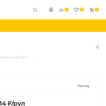
0
0
0
—
а рулонов 2,50 м
Harvey
,14
₽
/рул