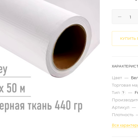
КУПИТЬ 
ХАРАКТЕРИС
Цвет
—
Бе
Торговая м
Тип
—
F
?
Производит
Артикул
—
Плотность
Все характер