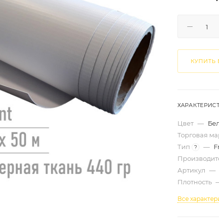
КУПИТЬ 
ХАРАКТЕРИС
Цвет
—
Бе
Торговая м
Тип
—
F
?
Производит
Артикул
—
Плотность
Все характер