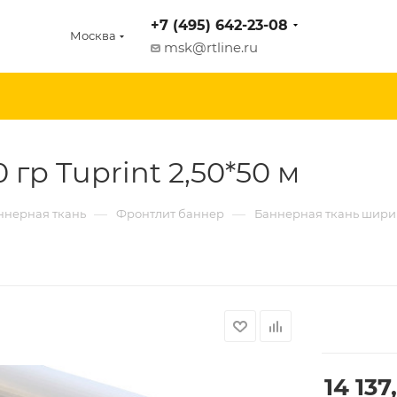
+7 (495) 642-23-08
Москва
msk@rtline.ru
гр Tuprint 2,50*50 м
—
—
ннерная ткань
Фронтлит баннер
Баннерная ткань ширин
14 137