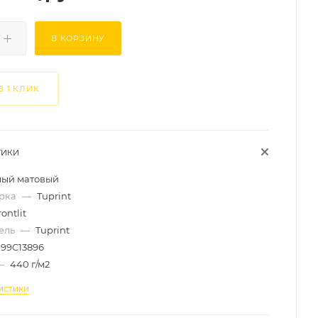
В КОРЗИНУ
В 1 КЛИК
ТИКИ
лый матовый
арка
—
Tuprint
rontlit
ель
—
Tuprint
99C13896
—
440 г/м2
истики