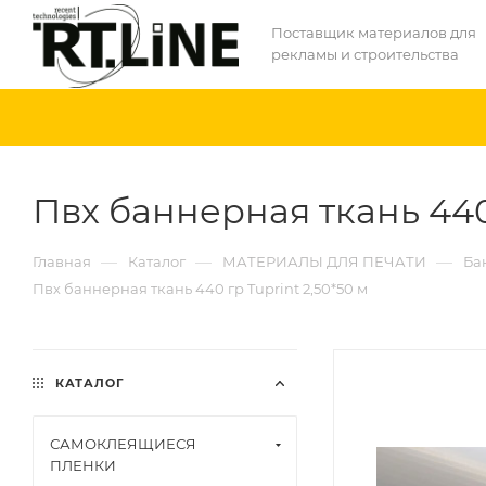
Поставщик материалов для
рекламы и строительства
Пвх баннерная ткань 440 
—
—
—
Главная
Каталог
МАТЕРИАЛЫ ДЛЯ ПЕЧАТИ
Ба
Пвх баннерная ткань 440 гр Tuprint 2,50*50 м
КАТАЛОГ
САМОКЛЕЯЩИЕСЯ
ПЛЕНКИ