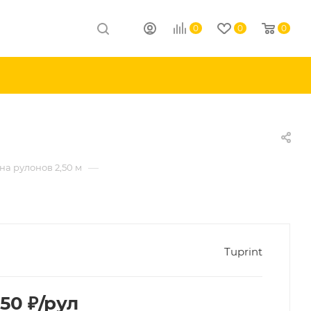
0
0
0
—
а рулонов 2,50 м
Tuprint
,50
₽
/рул