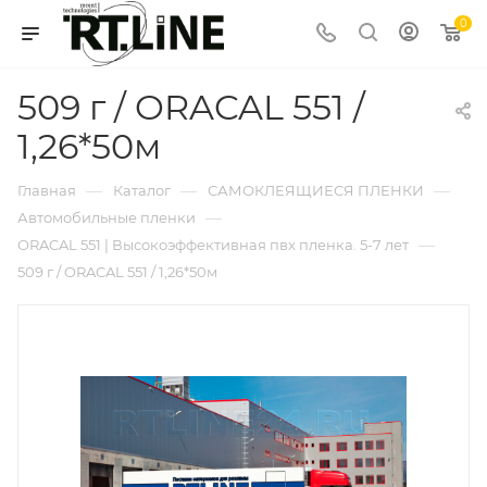
0
509 г / ORACAL 551 /
1,26*50м
—
—
—
Главная
Каталог
САМОКЛЕЯЩИЕСЯ ПЛЕНКИ
—
Автомобильные пленки
—
ORACAL 551 | Высокоэффективная пвх пленка. 5-7 лет
509 г / ORACAL 551 / 1,26*50м