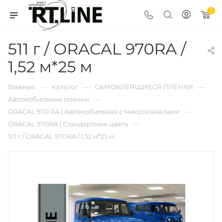
0
511 г / ORACAL 970RA /
1,52 м*25 м
—
—
—
Главная
Каталог
САМОКЛЕЯЩИЕСЯ ПЛЕНКИ
—
Автомобильные пленки
—
ORACAL 970 RA | Автомобильная с микроканалами
—
ORACAL 970RA | Стандартные цвета
511 г / ORACAL 970RA / 1,52 м*25 м