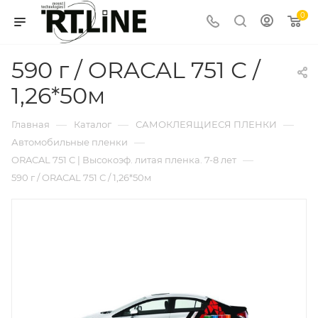
0
590 г / ORACAL 751 С /
1,26*50м
—
—
—
Главная
Каталог
САМОКЛЕЯЩИЕСЯ ПЛЕНКИ
—
Автомобильные пленки
—
ORACAL 751 C | Высокоэф. литая пленка. 7-8 лет
590 г / ORACAL 751 С / 1,26*50м