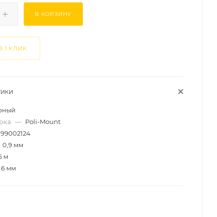
В КОРЗИНУ
В 1 КЛИК
ТИКИ
рный
арка
—
Poli-Mount
99002124
0,9 мм
6 м
6 мм