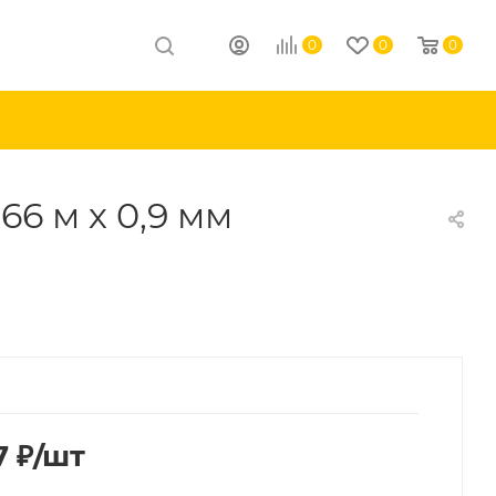
0
0
0
66 м х 0,9 мм
7
₽
/шт