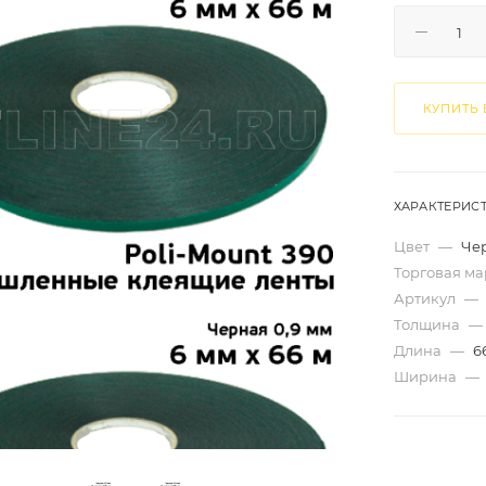
КУПИТЬ 
ХАРАКТЕРИС
Цвет
—
Че
Торговая м
Артикул
—
Толщина
—
Длина
—
6
Ширина
—