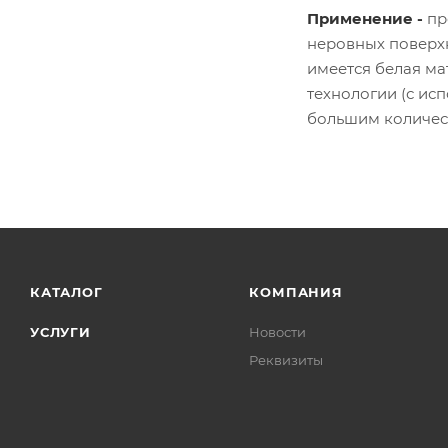
Применение -
пр
неровных поверхн
имеется белая ма
технологии (с ис
большим количест
КАТАЛОГ
КОМПАНИЯ
УСЛУГИ
Новости
Реквизиты