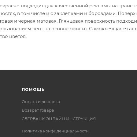
екрасно подходит для качественной рекламы на транспо
остях, в том числе и с заклепками и бороздами. Поверхн
товая и черная матовая. Глянцевая поверхность подход
пользованием лент на основе смолы). Самоклеящаяся авт
во цветов.
ПОМОЩЬ
Оплата и доставка
Возврат товара
СБЕРБАНК ОНЛАЙН ИНСТРУКЦИЯ
Политика конфиденциальности