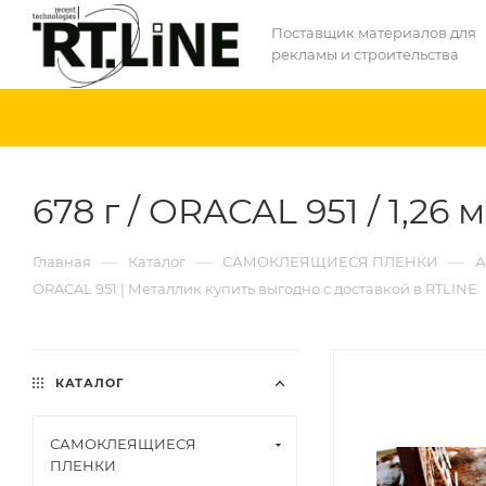
Поставщик материалов для
рекламы и строительства
678 г / ORACAL 951 / 1,26 
—
—
—
Главная
Каталог
САМОКЛЕЯЩИЕСЯ ПЛЕНКИ
А
ORACAL 951 | Металлик купить выгодно с доставкой в RTLINE
КАТАЛОГ
САМОКЛЕЯЩИЕСЯ
ПЛЕНКИ