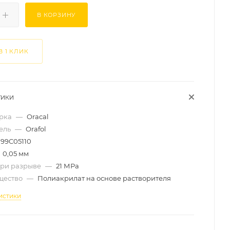
В КОРЗИНУ
В 1 КЛИК
ТИКИ
арка
—
Oracal
ель
—
Orafol
99C05110
0,05 мм
при разрыве
—
21 МРа
щество
—
Полиакрилат на основе растворителя
истики