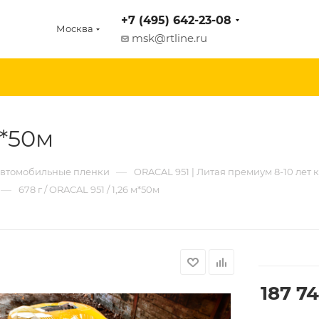
+7 (495) 642-23-08
Москва
msk@rtline.ru
м*50м
—
втомобильные пленки
ORACAL 951 | Литая премиум 8-10 лет 
—
678 г / ORACAL 951 / 1,26 м*50м
187 7