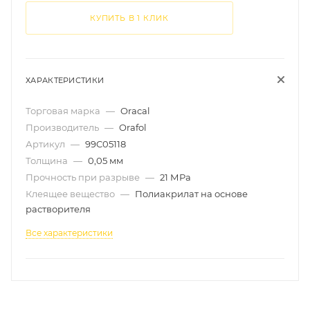
КУПИТЬ В 1 КЛИК
ХАРАКТЕРИСТИКИ
Торговая марка
—
Oracal
Производитель
—
Orafol
Артикул
—
99C05118
Толщина
—
0,05 мм
Прочность при разрыве
—
21 МРа
Клеящее вещество
—
Полиакрилат на основе
растворителя
Все характеристики