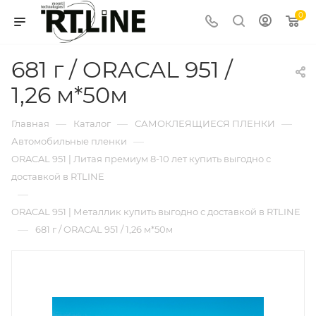
0
681 г / ORACAL 951 /
1,26 м*50м
—
—
—
Главная
Каталог
САМОКЛЕЯЩИЕСЯ ПЛЕНКИ
—
Автомобильные пленки
ORACAL 951 | Литая премиум 8-10 лет купить выгодно с
доставкой в RTLINE
—
ORACAL 951 | Металлик купить выгодно с доставкой в RTLINE
—
681 г / ORACAL 951 / 1,26 м*50м