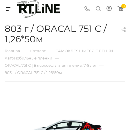
0
803 г / ORACAL 751 С /
1,26*50м
—
—
—
Главная
Каталог
САМОКЛЕЯЩИЕСЯ ПЛЕНКИ
—
Автомобильные пленки
—
ORACAL 751 C | Высокоэф. литая пленка. 7-8 лет
803 г / ORACAL 751 С / 1,26*50м