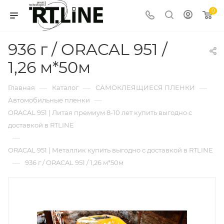
0
936 г / ORACAL 951 /
1,26 м*50м
—
—
—
Главная
Каталог
САМОКЛЕЯЩИЕСЯ ПЛЕНКИ
—
Автомобильные пленки
ORACAL 951 | Литая премиум 8-10 лет купить выгодно с
доставкой в RTLINE
—
ORACAL 951 | Металлик купить выгодно с доставкой в RTLINE
—
936 г / ORACAL 951 / 1,26 м*50м