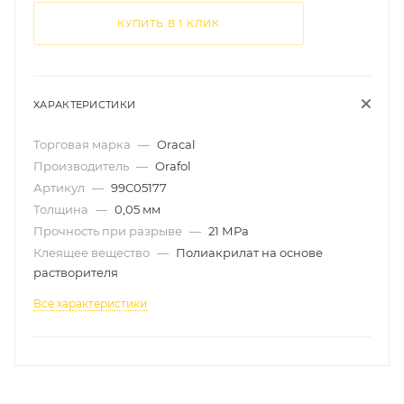
КУПИТЬ В 1 КЛИК
ХАРАКТЕРИСТИКИ
Торговая марка
—
Oracal
Производитель
—
Orafol
Артикул
—
99C05177
Толщина
—
0,05 мм
Прочность при разрыве
—
21 МРа
Клеящее вещество
—
Полиакрилат на основе
растворителя
Все характеристики