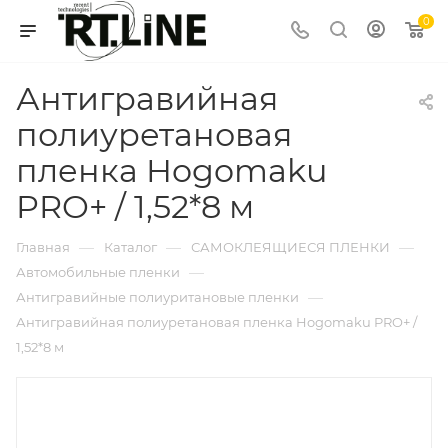
0
Антигравийная
полиуретановая
пленка Hogomaku
PRO+ / 1,52*8 м
—
—
—
Главная
Каталог
САМОКЛЕЯЩИЕСЯ ПЛЕНКИ
—
Автомобильные пленки
—
Антигравийные полиуритановые пленки
Антигравийная полиуретановая пленка Hogomaku PRO+ /
1,52*8 м