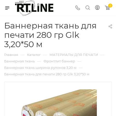
0
Баннерная ткань для
печати 280 гр Glk
3,20*50 м
—
—
—
Главная
Каталог
МАТЕРИАЛЫ ДЛЯ ПЕЧАТИ
—
—
Баннерная ткань
Фронтлит баннер
—
Баннерная ткань ширина рулонов 3,20 м
Баннерная ткань для печати 280 гр Glk 3,20*50 м