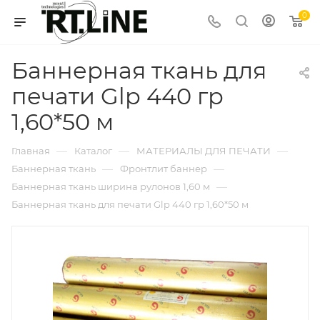
0
Баннерная ткань для
печати Glp 440 гр
1,60*50 м
—
—
—
Главная
Каталог
МАТЕРИАЛЫ ДЛЯ ПЕЧАТИ
—
—
Баннерная ткань
Фронтлит баннер
—
Баннерная ткань ширина рулонов 1,60 м
Баннерная ткань для печати Glp 440 гр 1,60*50 м