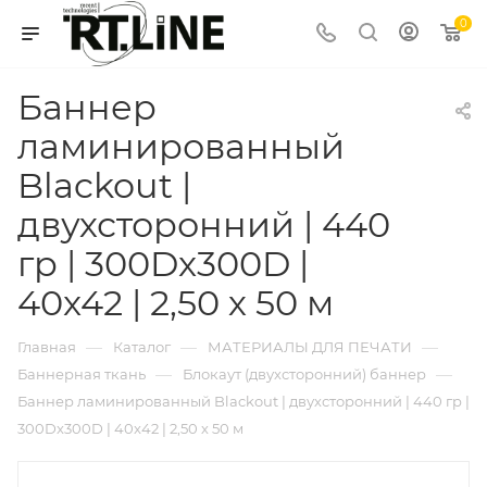
0
Баннер
ламинированный
Blackout |
двухсторонний | 440
гр | 300Dx300D |
40x42 | 2,50 х 50 м
—
—
—
Главная
Каталог
МАТЕРИАЛЫ ДЛЯ ПЕЧАТИ
—
—
Баннерная ткань
Блокаут (двухсторонний) баннер
Баннер ламинированный Blackout | двухсторонний | 440 гр |
300Dx300D | 40x42 | 2,50 х 50 м