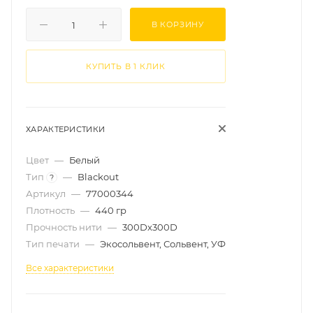
В КОРЗИНУ
КУПИТЬ В 1 КЛИК
ХАРАКТЕРИСТИКИ
Цвет
—
Белый
Тип
—
Blackout
?
Артикул
—
77000344
Плотность
—
440 гр
Прочность нити
—
300Dx300D
Тип печати
—
Экосольвент, Сольвент, УФ
Все характеристики