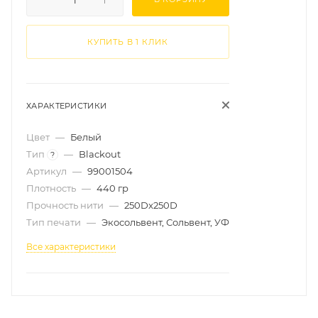
КУПИТЬ В 1 КЛИК
ХАРАКТЕРИСТИКИ
Цвет
—
Белый
Тип
—
Blackout
?
Артикул
—
99001504
Плотность
—
440 гр
Прочность нити
—
250Dx250D
Тип печати
—
Экосольвент, Сольвент, УФ
Все характеристики