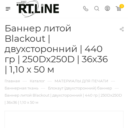
0
Баннер литой
Blackout |
двухсторонний | 440
гр | 250Dx250D | 36x36
| 1,10 х 50 м
—
—
—
Главная
Каталог
МАТЕРИАЛЫ ДЛЯ ПЕЧАТИ
—
—
Баннерная ткань
Блокаут (двухсторонний) баннер
Баннер литой Blackout | двухсторонний | 440 гр | 250Dx250D
| 36x36 | 1,10 х 50 м