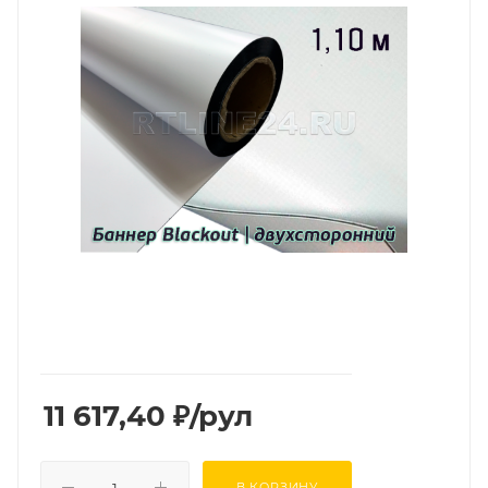
11 617,40
₽
/рул
В КОРЗИНУ