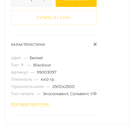
КУПИТЬ В 1 КЛИК
ХАРАКТЕРИСТИКИ
Цвет
—
Белый
Тип
—
Blackout
?
Артикул
—
99003097
Плотность
—
440 гр
Прочность нити
—
250Dx250D
Тип печати
—
Экосольвент, Сольвент, УФ
Все характеристики