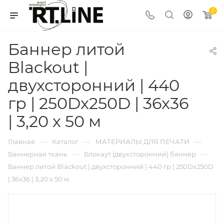
0
Баннер литой
Blackout |
двухсторонний | 440
гр | 250Dx250D | 36x36
| 3,20 х 50 м
—
—
—
Главная
Каталог
МАТЕРИАЛЫ ДЛЯ ПЕЧАТИ
—
—
Баннерная ткань
Блокаут (двухсторонний) баннер
Баннер литой Blackout | двухсторонний | 440 гр | 250Dx250D
| 36x36 | 3,20 х 50 м