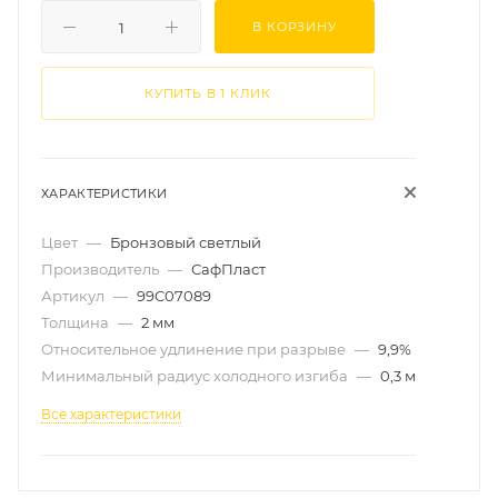
В КОРЗИНУ
КУПИТЬ В 1 КЛИК
ХАРАКТЕРИСТИКИ
Цвет
—
Бронзовый светлый
Производитель
—
СафПласт
Артикул
—
99C07089
Толщина
—
2 мм
Относительное удлинение при разрыве
—
9,9%
Минимальный радиус холодного изгиба
—
0,3 м
Все характеристики