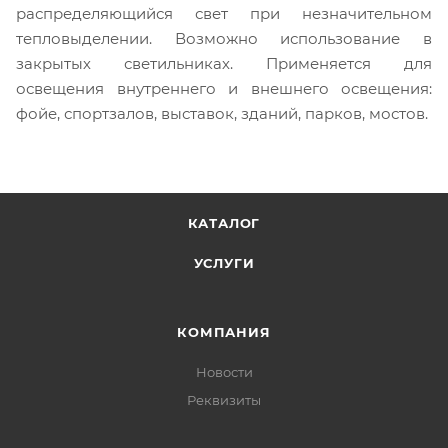
распределяющийся свет при незначительном
тепловыделении. Возможно использование в
закрытых светильниках. Применяется для
освещения внутреннего и внешнего освещения:
фойе, спортзалов, выставок, зданий, парков, мостов.
КАТАЛОГ
УСЛУГИ
КОМПАНИЯ
Новости
Реквизиты