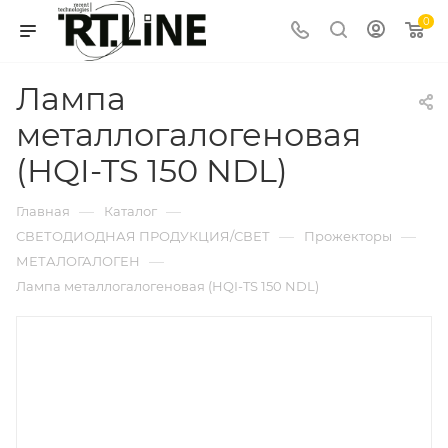
0
Лампа
металлогалогеновая
(HQI-TS 150 NDL)
—
—
Главная
Каталог
—
—
СВЕТОДИОДНАЯ ПРОДУКЦИЯ/СВЕТ
Прожекторы
—
МЕТАЛОГАЛОГЕН
Лампа металлогалогеновая (HQI-TS 150 NDL)