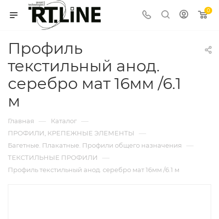
0
Профиль
текстильный анод.
серебро мат 16мм /6.1
м
—
—
Главная
Каталог
—
ПРОФИЛИ, КРЕПЕЖНЫЕ ЭЛЕМЕНТЫ
—
Багетные. Плакатные. Профили общего назначения
—
ТЕКСТИЛЬНЫЕ ПРОФИЛИ
Профиль текстильный анод. серебро мат 16мм /6.1 м