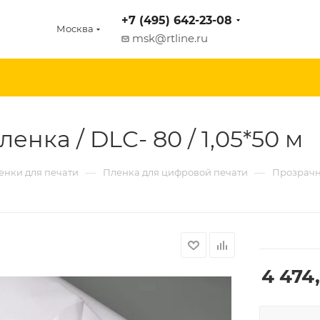
+7 (495) 642-23-08
Москва
msk@rtline.ru
нка / DLC- 80 / 1,05*50 м
—
—
енки для печати
Пленка для цифровой печати
Прозрачна
4 474