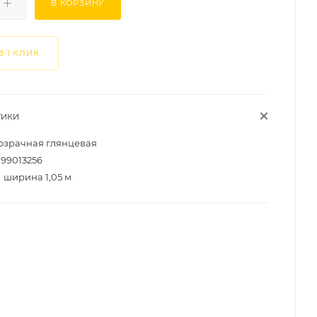
В КОРЗИНУ
В 1 КЛИК
ТИКИ
озрачная глянцевая
99013256
ширина 1,05 м