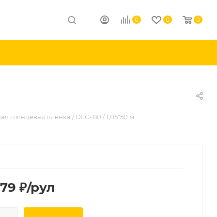
0
0
0
я глянцевая пленка / DLC- 80 / 1,05*50 м
,79
₽
/рул