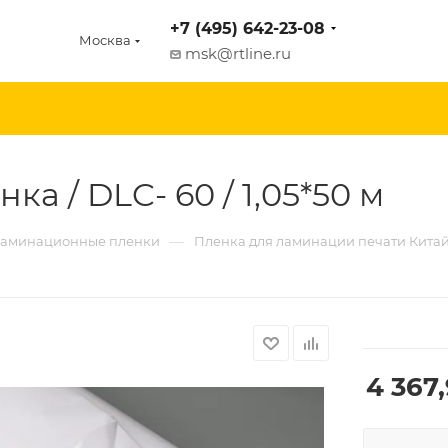
+7 (495) 642-23-08
Москва
msk@rtline.ru
а / DLC- 60 / 1,05*50 м
—
аминационные пленки
Пленка для ламинации печати Кита
4 367