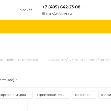
+7 (495) 642-23-08
Москва
msk@rtline.ru
—
втомобильные пленки
ORACAL 975/975RA | 3D автомобил. те
астание)
Торговая марка
Производитель
Толщина
Шири