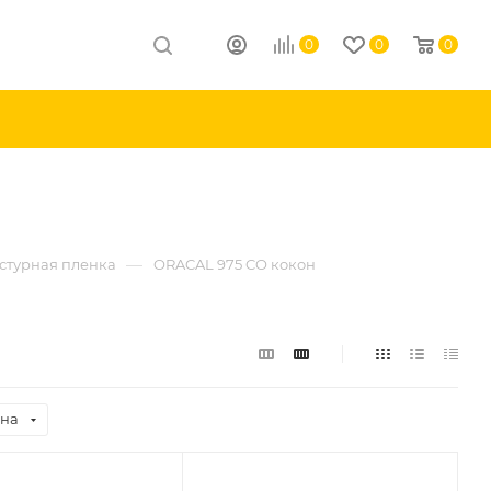
0
0
0
—
кстурная пленка
ORACAL 975 CO кокон
на