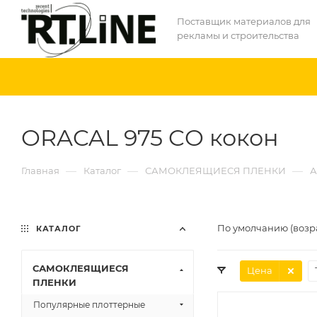
Поставщик материалов для
рекламы и строительства
ORACAL 975 CO кокон
—
—
—
Главная
Каталог
САМОКЛЕЯЩИЕСЯ ПЛЕНКИ
А
По умолчанию (возр
КАТАЛОГ
САМОКЛЕЯЩИЕСЯ
Цена
ПЛЕНКИ
Популярные плоттерные