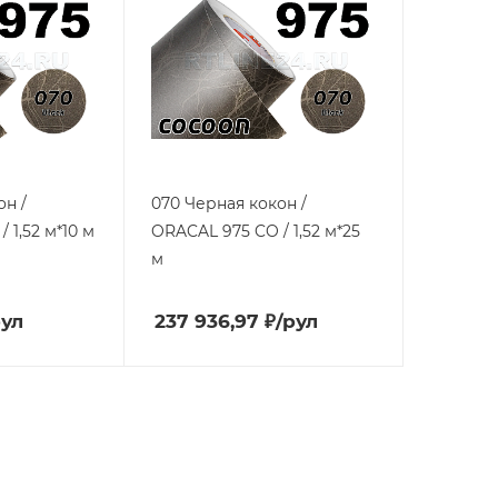
он /
070 Черная кокон /
 1,52 м*10 м
ORACAL 975 CO / 1,52 м*25
м
рул
237 936,97
₽
/рул