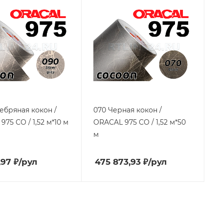
ебряная кокон /
070 Черная кокон /
75 CO / 1,52 м*10 м
ORACAL 975 CO / 1,52 м*50
м
,97
₽
/рул
475 873,93
₽
/рул