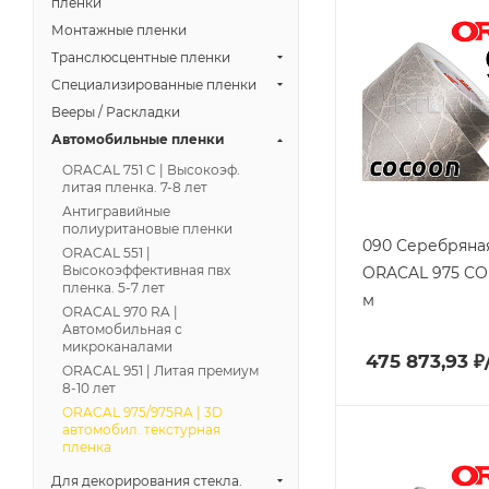
пленки
Монтажные пленки
Транслюсцентные пленки
Специализированные пленки
Вееры / Раскладки
Автомобильные пленки
ORACAL 751 C | Высокоэф.
литая пленка. 7-8 лет
Антигравийные
полиуритановые пленки
090 Серебряная
ORACAL 551 |
Высокоэффективная пвх
ORACAL 975 CO /
пленка. 5-7 лет
м
ORACAL 970 RA |
Автомобильная с
микроканалами
475 873,93
₽
ORACAL 951 | Литая премиум
8-10 лет
ORACAL 975/975RA | 3D
автомобил. текстурная
пленка
Для декорирования стекла.