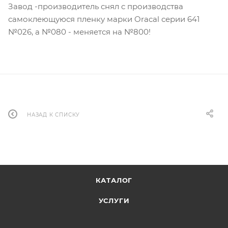
Завод -производитель снял с производства
самоклеющуюся пленку марки Oracal серии 641
№026, а №080 - меняется на №800!
НАЗАД К СПИСКУ
КАТАЛОГ
УСЛУГИ