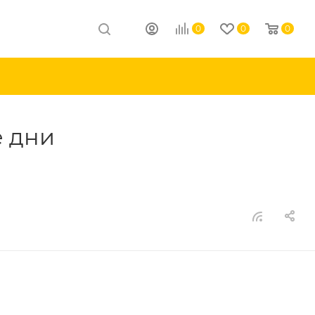
0
0
0
е дни