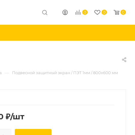
0
0
0
—
а
Подвесной защитный экран / ПЭТ 1мм / 800х600 мм
0
₽
/шт