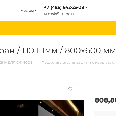
+7 (495) 642-23-08
Москва
msk@rtline.ru
ан / ПЭТ 1мм / 800х600 мм
—
ДКИ ДЛЯ ОФИСОВ
Подвесные экраны защитные из оргстекл
808,8