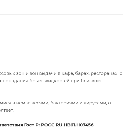
овых зон и зон выдачи в кафе, барах, ресторанах с
от попадания брызг жидкостей при близком
ся в нем взвесями, бактериями и вирусами, от
лтеет.
ветствия Гост Р: РОСС RU.НB61.H07456