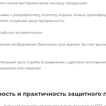
аем самые выгодные цены на нашу продукцию.
йчивы к ультрафиолету, поэтому экраны можно дезинфи
лтеет, сохраняя свою прозрачность.
работки антисептиком.
ажения изображения, безопасно для зрения. За счет выс
ительный срок службы в сравнении с другими листовыми 
ращении или падении.
ость и практичность защитного 
– ведущий российский производитель товаров из ПЭТ, о