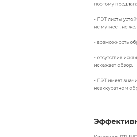
поэтому предлаг
- ПЭТ листы усто
не мутнеет, не же
- возможность об
- отсутствие иск
искажает обзор.
- ПЭТ имеет знач
неаккуратном об
Эффективн
Компания RTLINE 