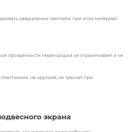
цировать кварцевыми лампами, при этом материал
окой прозрачности перегородка не ограничивает и не
пластиками, не хрупкий, не треснет при
подвесного экрана
ргстекла, монолитного поликарбоната,