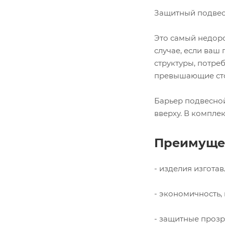
Защитный подвесн
Это самый недоро
случае, если ваш
структуры, потреб
превышающие сто
Барьер подвесной
вверху. В компле
Преимущес
- изделия изгота
- экономичность,
- защитные прозр