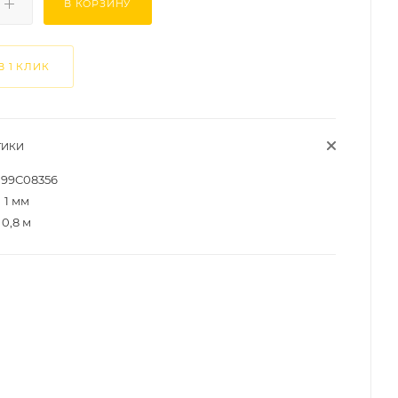
В КОРЗИНУ
В 1 КЛИК
ТИКИ
99C08356
1 мм
0,8 м