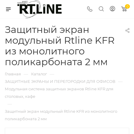
0
Защитный экран
модульный Rtline KFR
из монолитного
поликарбоната 2 мм
—
—
Главная
Каталог
—
ЗАЩИТНЫЕ ЭКРАНЫ И ПЕРЕГОРОДКИ ДЛЯ ОФИСОВ
Модульная система защитных экранов Rtline KFR для
столовых, кафе
—
Защитный экран модульный Rtline KFR из монолитного
поликарбоната 2 мм